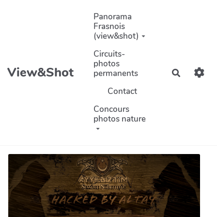
Aller au contenu principal
Panorama
Frasnois
(view&shot)
Circuits-
photos
View&Shot
permanents
Recherch
Contact
Concours
photos nature