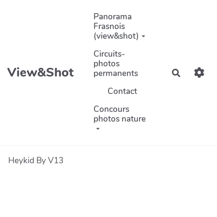
Aller au contenu principal
Panorama
Frasnois
(view&shot)
Circuits-
photos
View&Shot
permanents
Recherch
Contact
Concours
photos nature
Heykid By V13