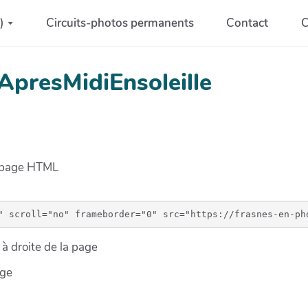
)
Circuits-photos permanents
Contact
C
ApresMidiEnsoleille
e page HTML
à droite de la page
age