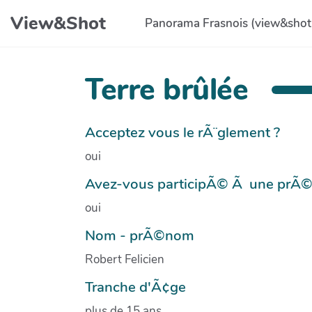
Aller au contenu principal
View&Shot
Panorama Frasnois (view&shot
Terre brûlée
Acceptez vous le rÃ¨glement ?
oui
Avez-vous participÃ© Ã une prÃ
oui
Nom - prÃ©nom
Robert Felicien
Tranche d'Ã¢ge
plus de 15 ans