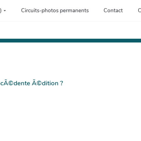
)
Circuits-photos permanents
Contact
C
©cÃ©dente Ã©dition ?