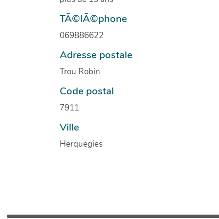
TÃ©lÃ©phone
069886622
Adresse postale
Trou Robin
Code postal
7911
Ville
Herquegies