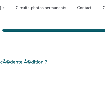
)
Circuits-photos permanents
Contact
C
©cÃ©dente Ã©dition ?