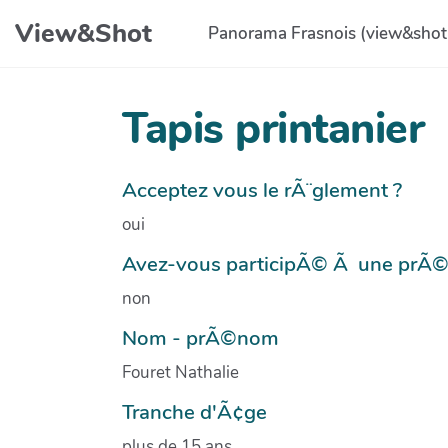
Aller au contenu principal
View&Shot
Panorama Frasnois (view&shot
Tapis printanier
Acceptez vous le rÃ¨glement ?
oui
Avez-vous participÃ© Ã une prÃ
non
Nom - prÃ©nom
Fouret Nathalie
Tranche d'Ã¢ge
plus de 15 ans