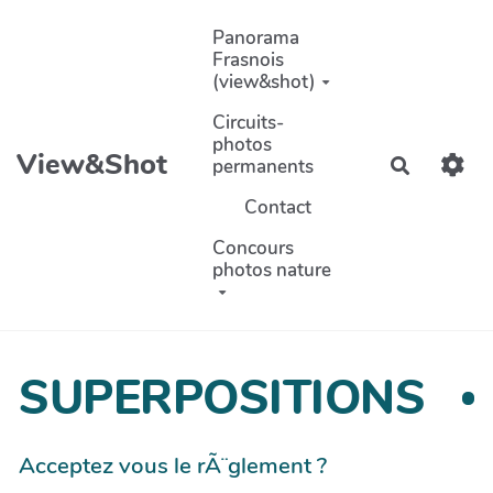
Aller au contenu principal
Panorama
Frasnois
(view&shot)
Circuits-
photos
View&Shot
permanents
Recherch
Contact
Concours
photos nature
SUPERPOSITIONS
Acceptez vous le rÃ¨glement ?