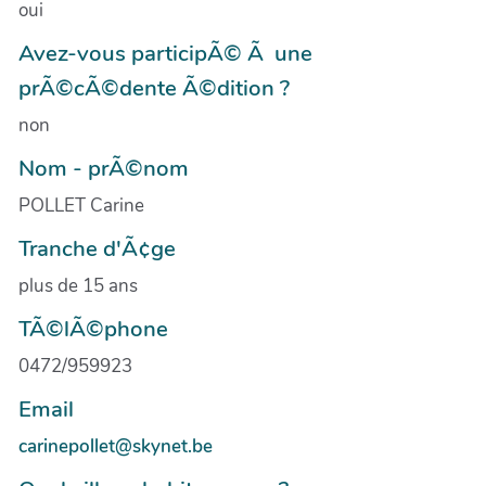
oui
Avez-vous participÃ© Ã une
prÃ©cÃ©dente Ã©dition ?
non
Nom - prÃ©nom
POLLET Carine
Tranche d'Ã¢ge
plus de 15 ans
TÃ©lÃ©phone
0472/959923
Email
carinepollet@skynet.be