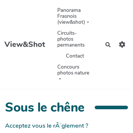
Aller au contenu principal
Panorama
Frasnois
(view&shot)
Circuits-
photos
View&Shot
permanents
Recherch
Contact
Concours
photos nature
Sous le chêne
Acceptez vous le rÃ¨glement ?