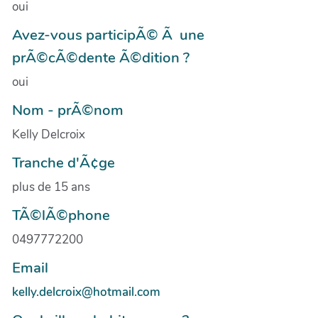
oui
Avez-vous participÃ© Ã une
prÃ©cÃ©dente Ã©dition ?
oui
Nom - prÃ©nom
Kelly Delcroix
Tranche d'Ã¢ge
plus de 15 ans
TÃ©lÃ©phone
0497772200
Email
kelly.delcroix@hotmail.com