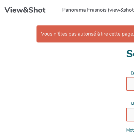
Aller au contenu principal
View&Shot
Panorama Frasnois (view&shot
Vous n'êtes pas autorisé à lire cette page,
S
E
M
Mot