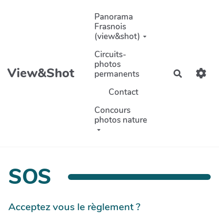
Aller au contenu principal
Panorama
Frasnois
(view&shot)
Circuits-
photos
View&Shot
permanents
Recherch
Contact
Concours
photos nature
SOS
Acceptez vous le règlement ?