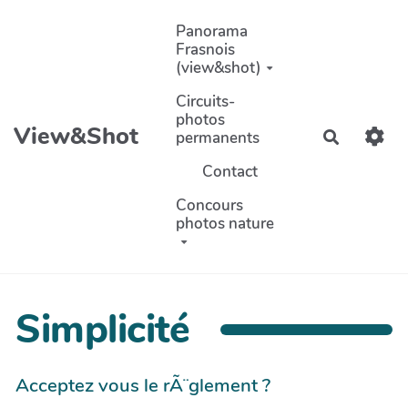
Aller au contenu principal
Panorama
Frasnois
(view&shot)
Circuits-
photos
View&Shot
permanents
Recherch
Contact
Concours
photos nature
Simplicité
Acceptez vous le rÃ¨glement ?