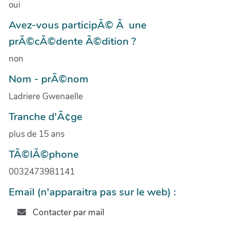
oui
Avez-vous participÃ© Ã une
prÃ©cÃ©dente Ã©dition ?
non
Nom - prÃ©nom
Ladriere Gwenaelle
Tranche d'Ã¢ge
plus de 15 ans
TÃ©lÃ©phone
0032473981141
Email (n'apparaitra pas sur le web) :
Contacter par mail