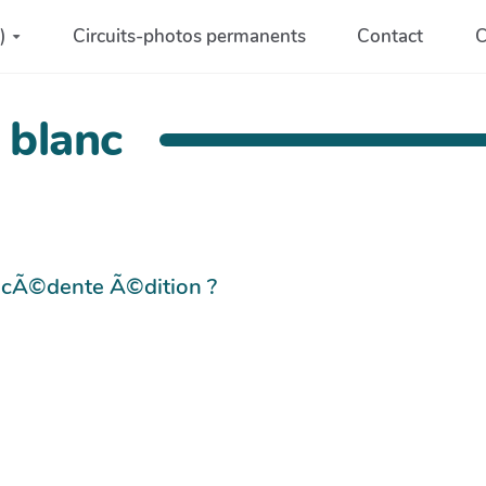
)
Circuits-photos permanents
Contact
C
 blanc
©cÃ©dente Ã©dition ?