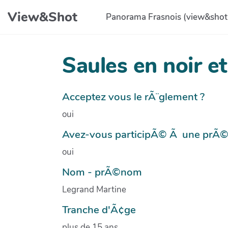
Aller au contenu principal
View&Shot
Panorama Frasnois (view&shot
Saules en noir et
Acceptez vous le rÃ¨glement ?
oui
Avez-vous participÃ© Ã une prÃ
oui
Nom - prÃ©nom
Legrand Martine
Tranche d'Ã¢ge
plus de 15 ans