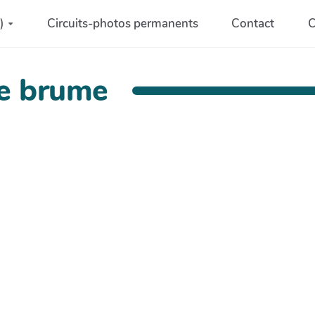
)
Circuits-photos permanents
Contact
C
de brume