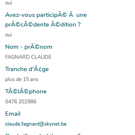
oui
Avez-vous participÃ© Ã une
prÃ©cÃ©dente Ã©dition ?
oui
Nom - prÃ©nom
FAGNARD CLAUDE
Tranche d'Ã¢ge
plus de 15 ans
TÃ©lÃ©phone
0476 202986
Email
claude.fagnard@skynet.be