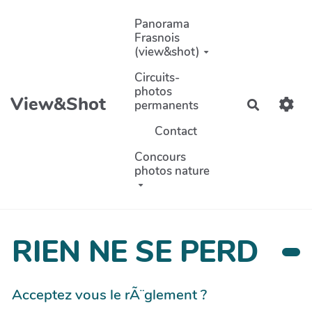
Aller au contenu principal
Panorama
Frasnois
(view&shot)
Circuits-
photos
View&Shot
permanents
Recherch
Contact
Concours
photos nature
RIEN NE SE PERD
Acceptez vous le rÃ¨glement ?