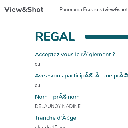
Aller au contenu principal
View&Shot
Panorama Frasnois (view&shot
REGAL
Acceptez vous le rÃ¨glement ?
oui
Avez-vous participÃ© Ã une prÃ
oui
Nom - prÃ©nom
DELAUNOY NADINE
Tranche d'Ã¢ge
plus de 15 ans