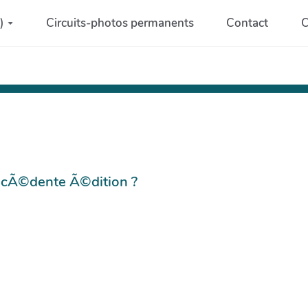
)
Circuits-photos permanents
Contact
C
©cÃ©dente Ã©dition ?