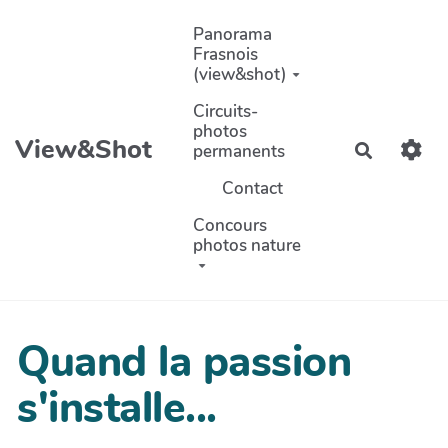
Aller au contenu principal
Panorama
Frasnois
(view&shot)
Circuits-
photos
View&Shot
permanents
Recherch
Contact
Concours
photos nature
Quand la passion
s'installe...