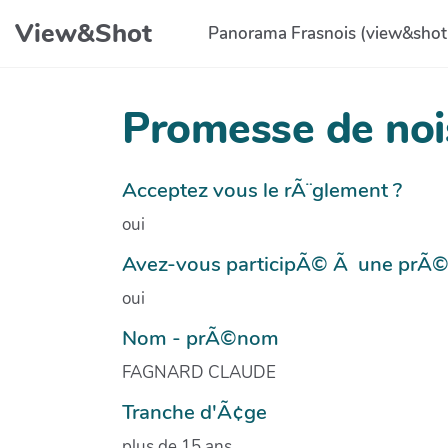
Aller au contenu principal
View&Shot
Panorama Frasnois (view&shot
Promesse de noi
Acceptez vous le rÃ¨glement ?
oui
Avez-vous participÃ© Ã une prÃ
oui
Nom - prÃ©nom
FAGNARD CLAUDE
Tranche d'Ã¢ge
plus de 15 ans