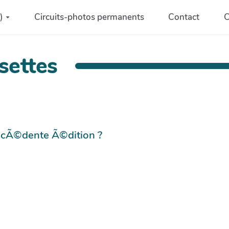
)
Circuits-photos permanents
Contact
C
settes
©cÃ©dente Ã©dition ?