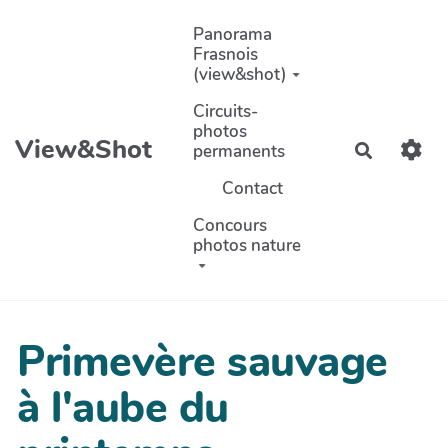
Aller au contenu principal
Panorama
Frasnois
(view&shot)
Circuits-
photos
View&Shot
permanents
Recherch
Contact
Concours
photos nature
Primevère sauvage
à l'aube du