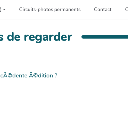
)
Circuits-photos permanents
Contact
C
s de regarder
©cÃ©dente Ã©dition ?