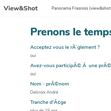
Aller au contenu principal
View&Shot
Panorama Frasnois (view&shot
Prenons le temp
Acceptez vous le rÃ¨glement ?
oui
Avez-vous participÃ© Ã une prÃ
oui
Nom - prÃ©nom
Delcroix André
Tranche d'Ã¢ge
plus de 15 ans