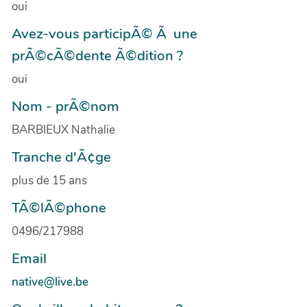
oui
Avez-vous participÃ© Ã une
prÃ©cÃ©dente Ã©dition ?
oui
Nom - prÃ©nom
BARBIEUX Nathalie
Tranche d'Ã¢ge
plus de 15 ans
TÃ©lÃ©phone
0496/217988
Email
native@live.be