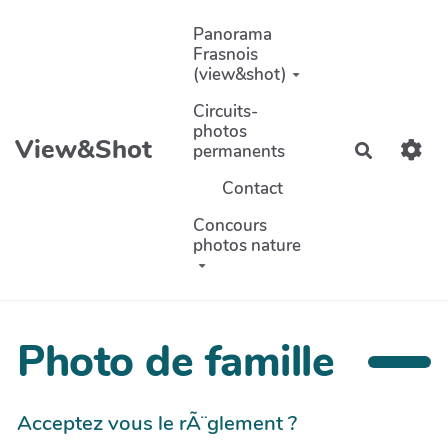
Aller au contenu principal
Panorama
Frasnois
(view&shot)
Circuits-
photos
View&Shot
permanents
Recherch
Contact
Concours
photos nature
Photo de famille
Acceptez vous le rÃ¨glement ?