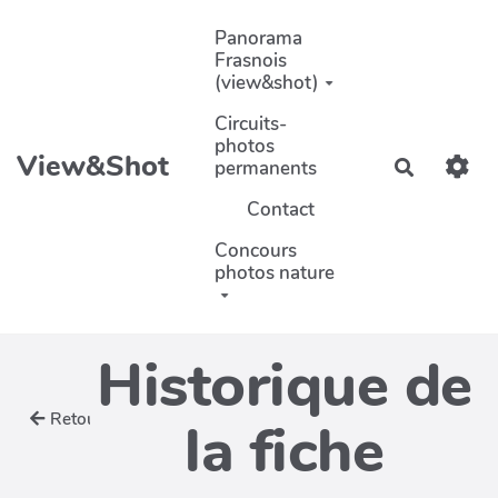
Aller au contenu principal
Panorama
Frasnois
(view&shot)
Circuits-
photos
View&Shot
permanents
Recherch
Contact
Concours
photos nature
Historique de
Retour
la fiche