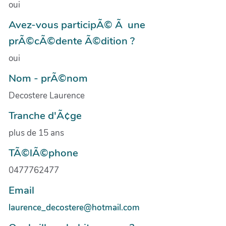
oui
Avez-vous participÃ© Ã une
prÃ©cÃ©dente Ã©dition ?
oui
Nom - prÃ©nom
Decostere Laurence
Tranche d'Ã¢ge
plus de 15 ans
TÃ©lÃ©phone
0477762477
Email
laurence_decostere@hotmail.com