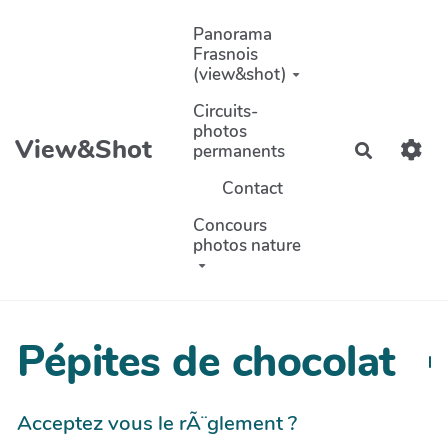
Aller au contenu principal
Panorama
Frasnois
(view&shot)
Circuits-
photos
View&Shot
permanents
Recherch
Contact
Concours
photos nature
Pépites de chocolat
Acceptez vous le rÃ¨glement ?