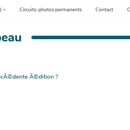
)
Circuits-photos permanents
Contact
C
beau
©cÃ©dente Ã©dition ?