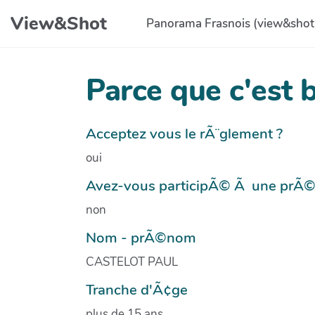
Aller au contenu principal
View&Shot
Panorama Frasnois (view&shot
Parce que c'est 
Acceptez vous le rÃ¨glement ?
oui
Avez-vous participÃ© Ã une prÃ
non
Nom - prÃ©nom
CASTELOT PAUL
Tranche d'Ã¢ge
plus de 15 ans