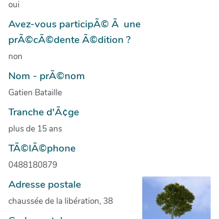
oui
Avez-vous participÃ© Ã une
prÃ©cÃ©dente Ã©dition ?
non
Nom - prÃ©nom
Gatien Bataille
Tranche d'Ã¢ge
plus de 15 ans
TÃ©lÃ©phone
0488180879
Adresse postale
chaussée de la libération, 38