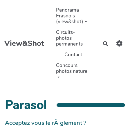
Aller au contenu principal
Panorama
Frasnois
(view&shot)
Circuits-
photos
View&Shot
permanents
Recherch
Contact
Concours
photos nature
Parasol
Acceptez vous le rÃ¨glement ?