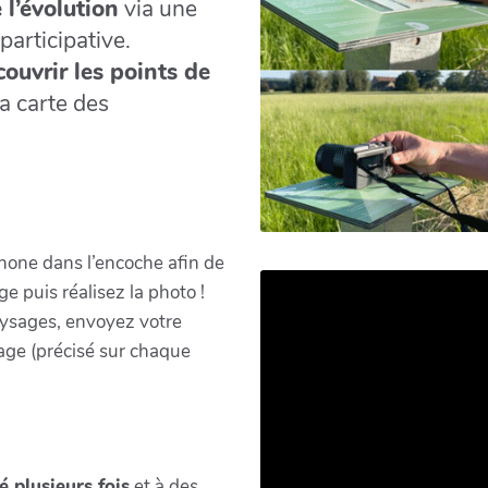
 l’évolution
via une
articipative.
ouvrir les points de
la carte des
hone dans l’encoche afin de
 puis réalisez la photo !
paysages, envoyez votre
age (précisé sur chaque
 plusieurs fois
et à des