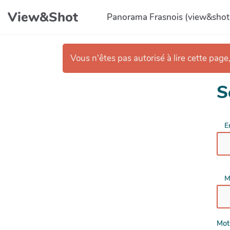
Aller au contenu principal
View&Shot
Panorama Frasnois (view&shot
Vous n'êtes pas autorisé à lire cette page,
S
E
M
Mot