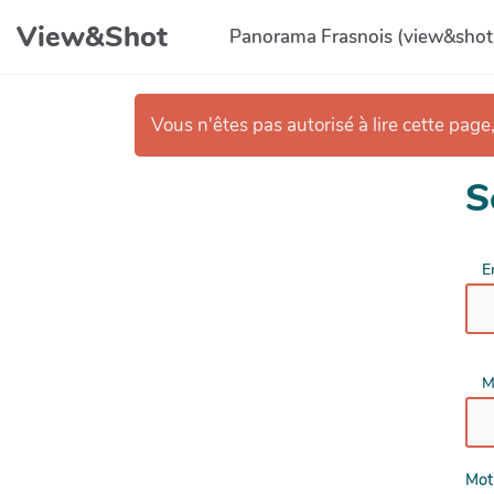
Aller au contenu principal
View&Shot
Panorama Frasnois (view&shot
Vous n'êtes pas autorisé à lire cette page,
S
E
M
Mot