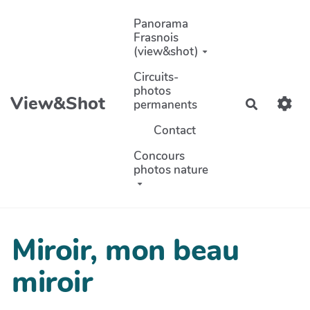
Aller au contenu principal
Panorama
Frasnois
(view&shot)
Circuits-
photos
View&Shot
permanents
Recherch
Contact
Concours
photos nature
Miroir, mon beau
miroir