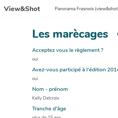
Aller au contenu principal
View&Shot
Panorama Frasnois (view&shot
Les marècages
Acceptez vous le règlement ?
oui
Avez-vous participé à l'édition 201
oui
Nom - prénom
Kelly Delcroix
Tranche d'âge
plus de 15 ans