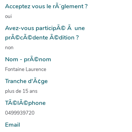
Acceptez vous le rÃ¨glement ?
oui
Avez-vous participÃ© Ã une
prÃ©cÃ©dente Ã©dition ?
non
Nom - prÃ©nom
Fontaine Laurence
Tranche d'Ã¢ge
plus de 15 ans
TÃ©lÃ©phone
0499939720
Email