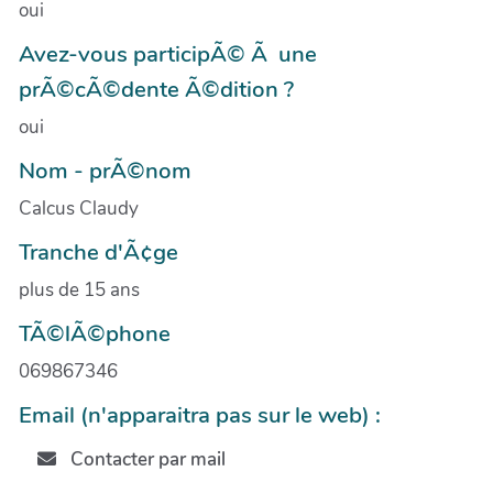
oui
Avez-vous participÃ© Ã une
prÃ©cÃ©dente Ã©dition ?
oui
Nom - prÃ©nom
Calcus Claudy
Tranche d'Ã¢ge
plus de 15 ans
TÃ©lÃ©phone
069867346
Email (n'apparaitra pas sur le web) :
Contacter par mail