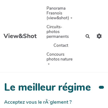
Aller au contenu principal
Panorama
Frasnois
(view&shot)
Circuits-
photos
View&Shot
permanents
Recherch
Contact
Concours
photos nature
Le meilleur régime
Acceptez vous le rÃ¨glement ?