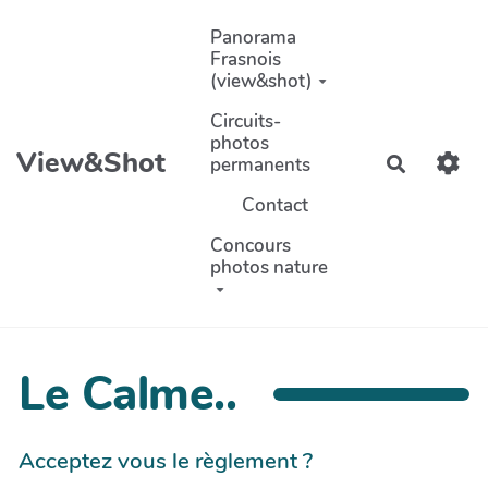
Aller au contenu principal
Panorama
Frasnois
(view&shot)
Circuits-
photos
View&Shot
permanents
Recherch
Contact
Concours
photos nature
Le Calme..
Acceptez vous le règlement ?