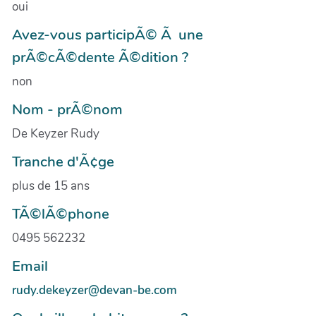
oui
Avez-vous participÃ© Ã une
prÃ©cÃ©dente Ã©dition ?
non
Nom - prÃ©nom
De Keyzer Rudy
Tranche d'Ã¢ge
plus de 15 ans
TÃ©lÃ©phone
0495 562232
Email
rudy.dekeyzer@devan-be.com