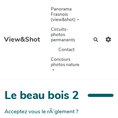
Aller au contenu principal
Panorama
Frasnois
(view&shot)
Circuits-
photos
View&Shot
permanents
Recherch
Contact
Concours
photos nature
Le beau bois 2
Acceptez vous le rÃ¨glement ?