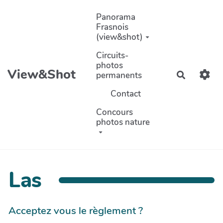
Aller au contenu principal
Panorama
Frasnois
(view&shot)
Circuits-
photos
View&Shot
permanents
Recherch
Contact
Concours
photos nature
Las
Acceptez vous le règlement ?