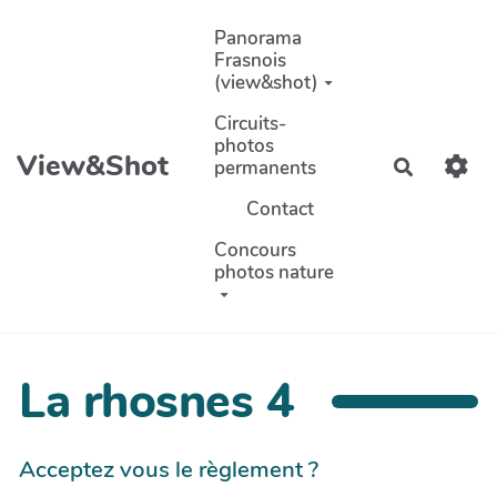
Aller au contenu principal
Panorama
Frasnois
(view&shot)
Circuits-
photos
View&Shot
permanents
Recherch
Contact
Concours
photos nature
La rhosnes 4
Acceptez vous le règlement ?