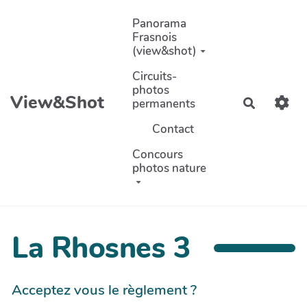
Aller au contenu principal
Panorama
Frasnois
(view&shot)
Circuits-
photos
View&Shot
permanents
Recherch
Contact
Concours
photos nature
La Rhosnes 3
Acceptez vous le règlement ?