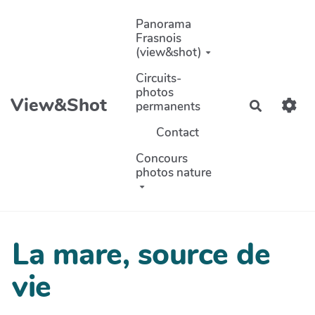
Aller au contenu principal
Panorama
Frasnois
(view&shot)
Circuits-
photos
View&Shot
permanents
Recherch
Contact
Concours
photos nature
La mare, source de
vie