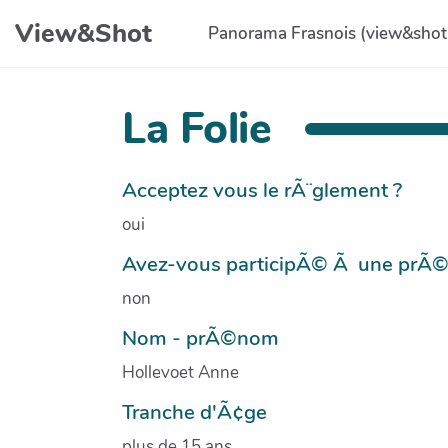
Aller au contenu principal
View&Shot
Panorama Frasnois (view&shot
La Folie
Acceptez vous le rÃ¨glement ?
oui
Avez-vous participÃ© Ã une prÃ
non
Nom - prÃ©nom
Hollevoet Anne
Tranche d'Ã¢ge
plus de 15 ans