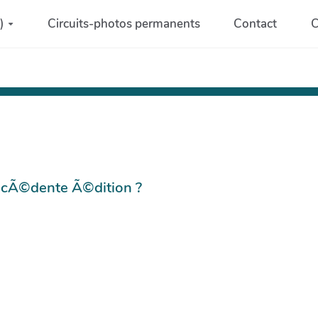
)
Circuits-photos permanents
Contact
C
©cÃ©dente Ã©dition ?