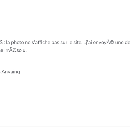
 : la photo ne s'affiche pas sur le site....j'ai envoyÃ© une 
me irrÃ©solu.
z-Anvaing