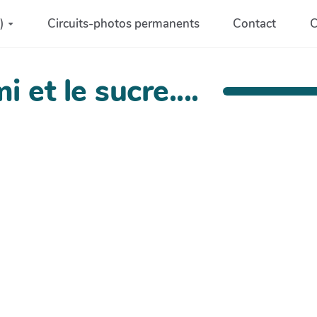
)
Circuits-photos permanents
Contact
C
i et le sucre....