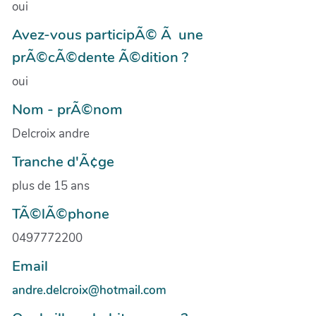
oui
Avez-vous participÃ© Ã une
prÃ©cÃ©dente Ã©dition ?
oui
Nom - prÃ©nom
Delcroix andre
Tranche d'Ã¢ge
plus de 15 ans
TÃ©lÃ©phone
0497772200
Email
andre.delcroix@hotmail.com