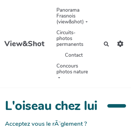
Aller au contenu principal
Panorama
Frasnois
(view&shot)
Circuits-
photos
View&Shot
permanents
Recherch
Contact
Concours
photos nature
L'oiseau chez lui
Acceptez vous le rÃ¨glement ?