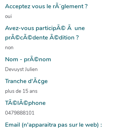
Acceptez vous le rÃ¨glement ?
oui
Avez-vous participÃ© Ã une
prÃ©cÃ©dente Ã©dition ?
non
Nom - prÃ©nom
Devuyst Julien
Tranche d'Ã¢ge
plus de 15 ans
TÃ©lÃ©phone
0479888101
Email (n'apparaitra pas sur le web) :