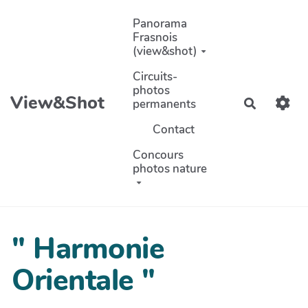
Aller au contenu principal
Panorama
Frasnois
(view&shot)
Circuits-
photos
View&Shot
permanents
Recherch
Contact
Concours
photos nature
" Harmonie
Orientale "