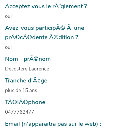
Acceptez vous le rÃ¨glement ?
oui
Avez-vous participÃ© Ã une
prÃ©cÃ©dente Ã©dition ?
oui
Nom - prÃ©nom
Decostere Laurence
Tranche d'Ã¢ge
plus de 15 ans
TÃ©lÃ©phone
0477762477
Email (n'apparaitra pas sur le web) :