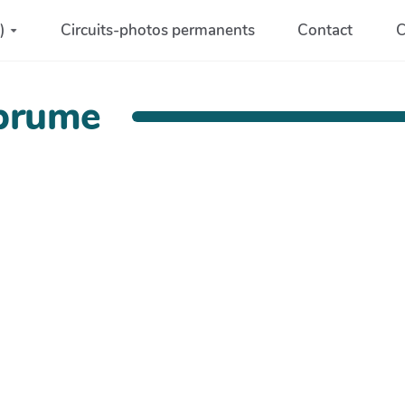
)
Circuits-photos permanents
Contact
C
 brume