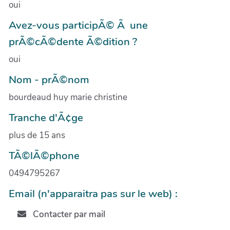
oui
Avez-vous participÃ© Ã une
prÃ©cÃ©dente Ã©dition ?
oui
Nom - prÃ©nom
bourdeaud huy marie christine
Tranche d'Ã¢ge
plus de 15 ans
TÃ©lÃ©phone
0494795267
Email (n'apparaitra pas sur le web) :
Contacter par mail