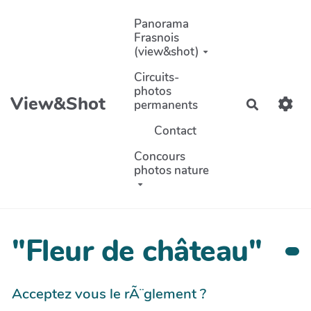
Aller au contenu principal
Panorama
Frasnois
(view&shot)
Circuits-
photos
View&Shot
permanents
Recherch
Contact
Concours
photos nature
"Fleur de château"
Acceptez vous le rÃ¨glement ?