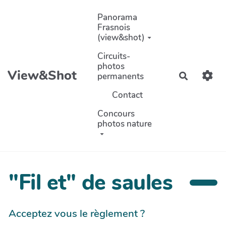
Aller au contenu principal
Panorama
Frasnois
(view&shot)
Circuits-
photos
View&Shot
permanents
Recherch
Contact
Concours
photos nature
"Fil et" de saules
Acceptez vous le règlement ?