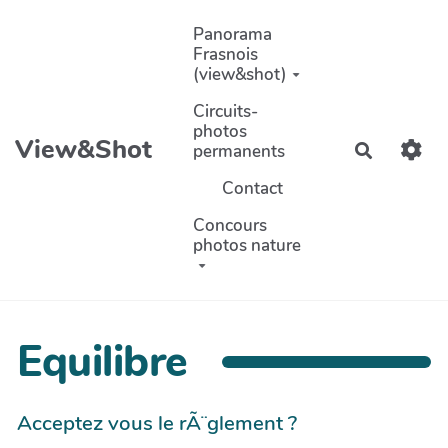
Aller au contenu principal
Panorama
Frasnois
(view&shot)
Circuits-
photos
View&Shot
permanents
Recherch
Contact
Concours
photos nature
Equilibre
Acceptez vous le rÃ¨glement ?