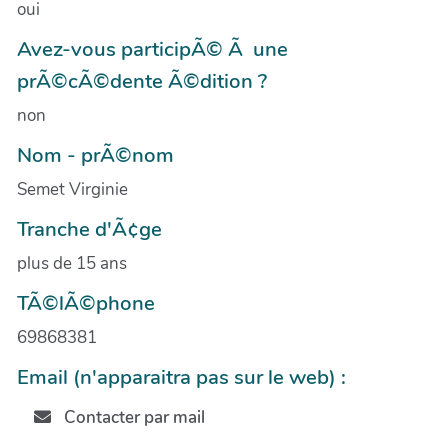
oui
Avez-vous participÃ© Ã une
prÃ©cÃ©dente Ã©dition ?
non
Nom - prÃ©nom
Semet Virginie
Tranche d'Ã¢ge
plus de 15 ans
TÃ©lÃ©phone
69868381
Email (n'apparaitra pas sur le web) :
Contacter par mail