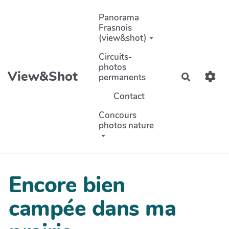
Aller au contenu principal
Panorama
Frasnois
(view&shot)
Circuits-
photos
View&Shot
permanents
Recherch
Contact
Concours
photos nature
Encore bien
campée dans ma