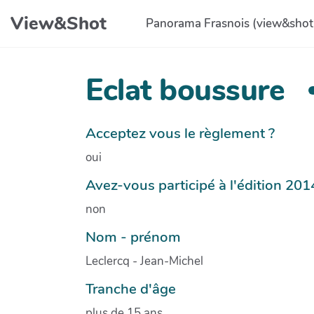
Aller au contenu principal
View&Shot
Panorama Frasnois (view&shot
Eclat boussure
Acceptez vous le règlement ?
oui
Avez-vous participé à l'édition 201
non
Nom - prénom
Leclercq - Jean-Michel
Tranche d'âge
plus de 15 ans