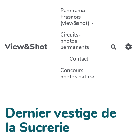
Aller au contenu principal
Panorama
Frasnois
(view&shot)
Circuits-
photos
View&Shot
permanents
Recherch
Contact
Concours
photos nature
Dernier vestige de
la Sucrerie