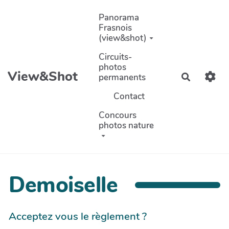
Aller au contenu principal
Panorama
Frasnois
(view&shot)
Circuits-
photos
View&Shot
permanents
Recherch
Contact
Concours
photos nature
Demoiselle
Acceptez vous le règlement ?