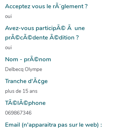
Acceptez vous le rÃ¨glement ?
oui
Avez-vous participÃ© Ã une
prÃ©cÃ©dente Ã©dition ?
oui
Nom - prÃ©nom
Delbecq Olympe
Tranche d'Ã¢ge
plus de 15 ans
TÃ©lÃ©phone
069867346
Email (n'apparaitra pas sur le web) :